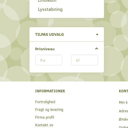
Lysstøbning
Skifte
TILPAS UDVALG
filter
Prisniveau
INFORMATIONER
KON
Fortrolighed
Min k
Fragt og levering
Adre
Firma profil
Ønske
Kontakt os
Ordre