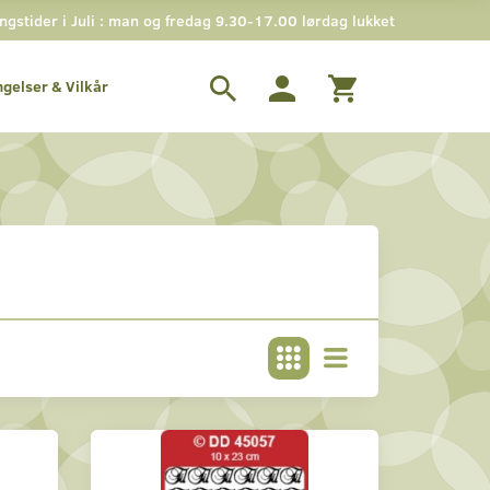
stider i Juli : man og fredag 9.30-17.00 lørdag lukket
ngelser & Vilkår