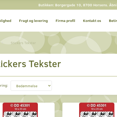
Butikken: Borgergade 10, 8700 Horsens. Åbning
olighed
Fragt og levering
Firma profil
Kontakt os
Beti
Stickers Tekster
ickers Tekster
ring: