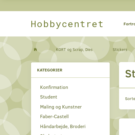
Hobbycentret
Fortr
KORT og Scrap, Dies
Stickers
St
KATEGORIER
Konfirmation
Student
Sorte
Maling og Kunstner
Faber-Castell
Håndarbejde, Broderi