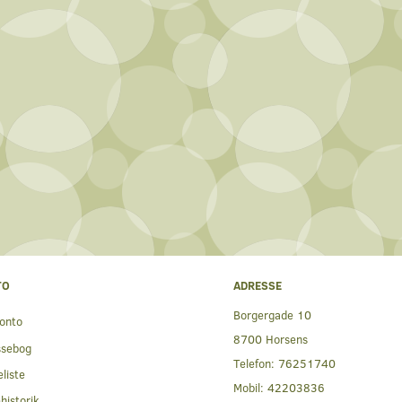
TO
ADRESSE
Borgergade 10
onto
8700 Horsens
ssebog
Telefon:
76251740
liste
Mobil:
42203836
historik