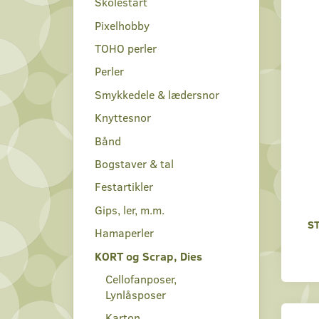
Skolestart
Pixelhobby
TOHO perler
Perler
Smykkedele & lædersnor
Knyttesnor
Bånd
Bogstaver & tal
Festartikler
Gips, ler, m.m.
S
Hamaperler
KORT og Scrap, Dies
Cellofanposer,
Lynlåsposer
Karton