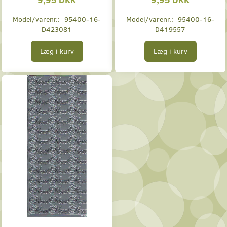
Model/varenr.:
95400-16-
Model/varenr.:
95400-16-
D423081
D419557
Læg i kurv
Læg i kurv