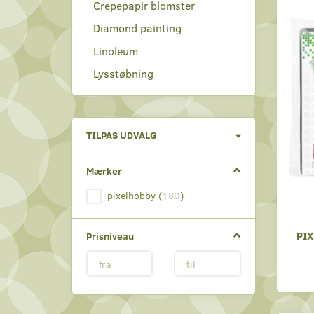
Crepepapir blomster
Diamond painting
Linoleum
Lysstøbning
Skifte
TILPAS UDVALG
filter
Mærker
pixelhobby
(
180
)
PI
Prisniveau