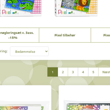
 nøgleringsæt v. 3ass.
Pixel tilbehør
Pixe
-15%
ring:
1
2
3
4
5
Næs