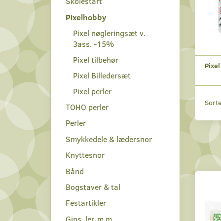
Skolestart
Pixelhobby
Pixel nøgleringsæt v.
3ass. -15%
Pixel tilbehør
Pixel
Pixel Billedersæt
Pixel perler
Sorte
TOHO perler
Perler
Smykkedele & lædersnor
Knyttesnor
Bånd
Bogstaver & tal
Festartikler
Gips, ler, m.m.