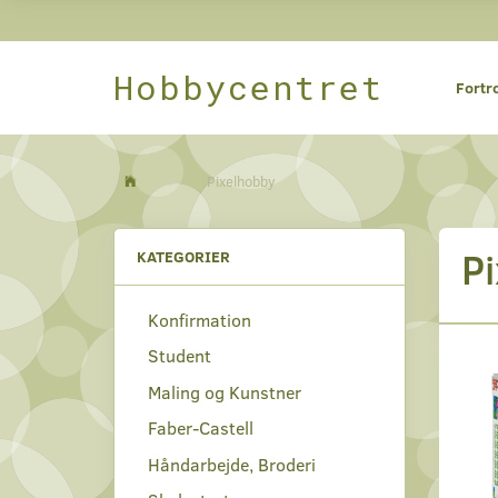
Hobbycentret
Fortr
Pixelhobby
P
KATEGORIER
Konfirmation
Student
Maling og Kunstner
Faber-Castell
Håndarbejde, Broderi