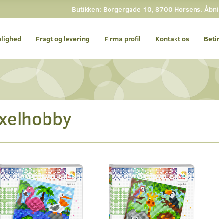
Butikken: Borgergade 10, 8700 Horsens. Åbning
olighed
Fragt og levering
Firma profil
Kontakt os
Beti
ixelhobby