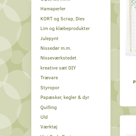
Hamaperler
KORT og Scrap, Dies
Lim og klæbeprodukter
Julepynt
Nissedør m.m.
Nisseværkstedet
kreative sæt DIY
Trævare
P
Styropor
Papæsker, kegler & dyr
Quilling
Uld
Værktøj