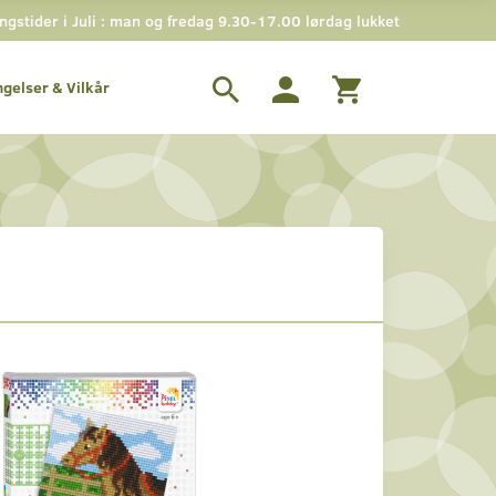
stider i Juli : man og fredag 9.30-17.00 lørdag lukket
ngelser & Vilkår