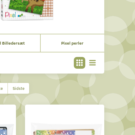
l Billedersæt
Pixel perler
te
Sidste