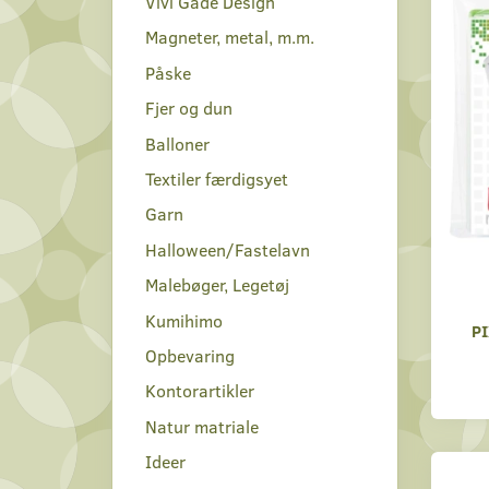
Vivi Gade Design
Magneter, metal, m.m.
Påske
Fjer og dun
Balloner
Textiler færdigsyet
Garn
Halloween/Fastelavn
Malebøger, Legetøj
Kumihimo
P
Opbevaring
Kontorartikler
Natur matriale
Ideer