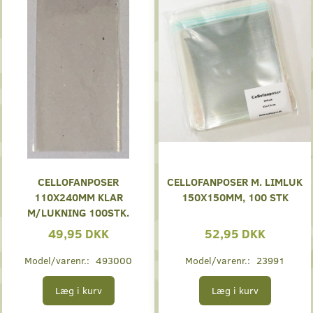
CELLOFANPOSER
CELLOFANPOSER M. LIMLUK
110X240MM KLAR
150X150MM, 100 STK
M/LUKNING 100STK.
49,95 DKK
52,95 DKK
Model/varenr.:
493000
Model/varenr.:
23991
Læg i kurv
Læg i kurv