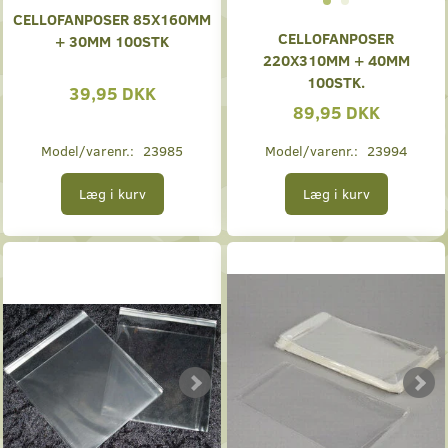
CELLOFANPOSER 85X160MM
CELLOFANPOSER
+ 30MM 100STK
220X310MM + 40MM
100STK.
39,95 DKK
89,95 DKK
Model/varenr.:
23985
Model/varenr.:
23994
Læg i kurv
Læg i kurv