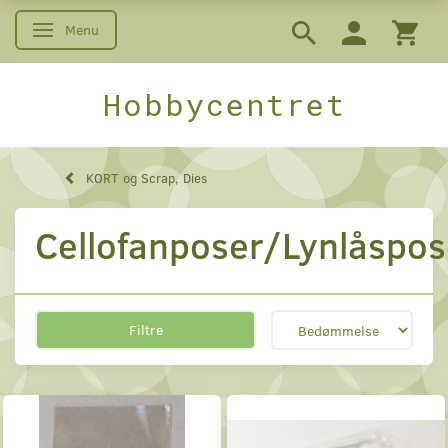
Menu
Skifte navigation
Hobbycentret
KORT og Scrap, Dies
Cellofanposer/Lynlåspos
Filtre