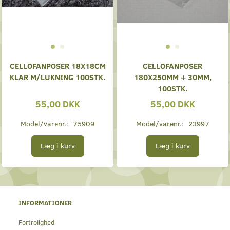
CELLOFANPOSER 18X18CM
CELLOFANPOSER
KLAR M/LUKNING 100STK.
180X250MM + 30MM,
100STK.
55,00 DKK
55,00 DKK
Model/varenr.:
75909
Model/varenr.:
23997
Læg i kurv
Læg i kurv
INFORMATIONER
Fortrolighed