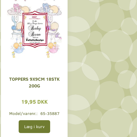
TOPPERS 9X9CM 18STK
200G
19,95 DKK
Model/varenr.:
65-35887
Læg i kurv