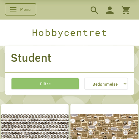
Menu
Skifte navigation
Hobbycentret
Student
Filtre