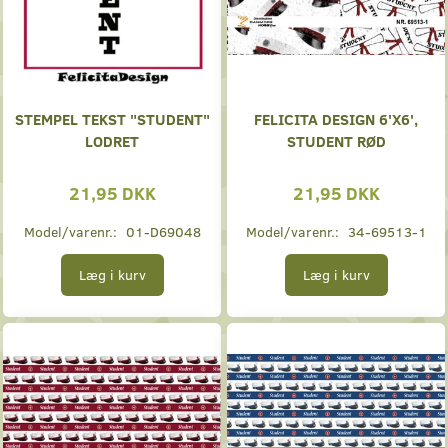
STEMPEL TEKST "STUDENT"
FELICITA DESIGN 6'X6',
LODRET
STUDENT RØD
21,95 DKK
21,95 DKK
Model/varenr.:
01-D69048
Model/varenr.:
34-69513-1
Læg i kurv
Læg i kurv