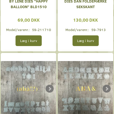
BY LENE DIES "HAPPY
DIES DAN FOLDEMÆRKE
BALLOON" BLD1510
SEKSKANT
69,00 DKK
130,00 DKK
Model/varenr.:
59-211710
Model/varenr.:
59-7913
Læg i kurv
Læg i kurv