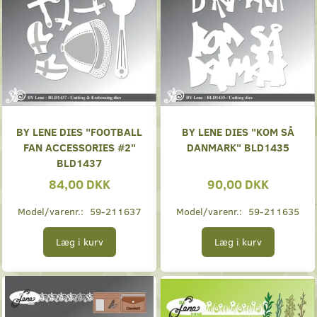
BY LENE DIES "FOOTBALL
BY LENE DIES "KOM SÅ
FAN ACCESSORIES #2"
DANMARK" BLD1435
BLD1437
84,00 DKK
90,00 DKK
Model/varenr.:
59-211637
Model/varenr.:
59-211635
Læg i kurv
Læg i kurv