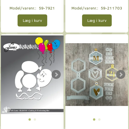
Model/varenr.:
59-7921
Model/varenr.:
59-211703
Læg i kurv
Læg i kurv