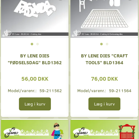
BY LENE DIES
BY LENE DIES "CRAFT
"FØDSELSDAG" BLD1362
TOOLS" BLD1364
56,00 DKK
76,00 DKK
Model/varenr.:
59-211562
Model/varenr.:
59-211564
Læg i kurv
Læg i kurv