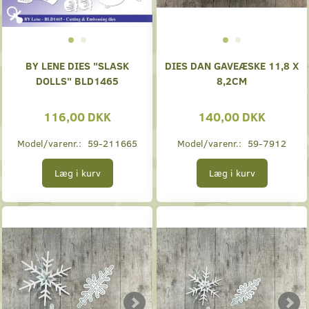
BY LENE DIES "SLASK
DIES DAN GAVEÆSKE 11,8 X
DOLLS" BLD1465
8,2CM
116,00 DKK
140,00 DKK
Model/varenr.:
59-211665
Model/varenr.:
59-7912
Læg i kurv
Læg i kurv