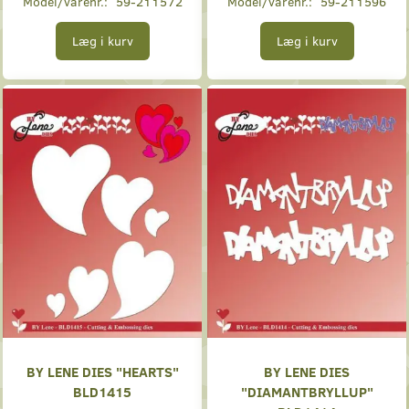
Model/varenr.:
59-211572
Model/varenr.:
59-211596
Læg i kurv
Læg i kurv
BY LENE DIES "HEARTS"
BY LENE DIES
BLD1415
"DIAMANTBRYLLUP"