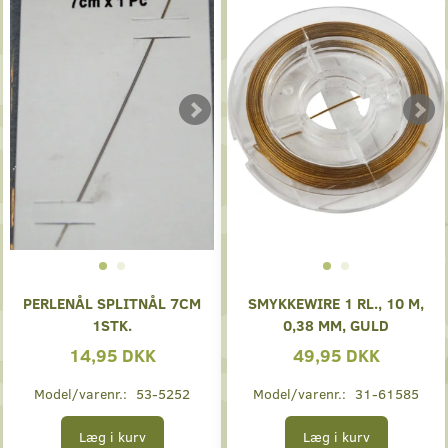
PERLENÅL SPLITNÅL 7CM
SMYKKEWIRE 1 RL., 10 M,
1STK.
0,38 MM, GULD
14,95 DKK
49,95 DKK
Model/varenr.:
53-5252
Model/varenr.:
31-61585
Læg i kurv
Læg i kurv