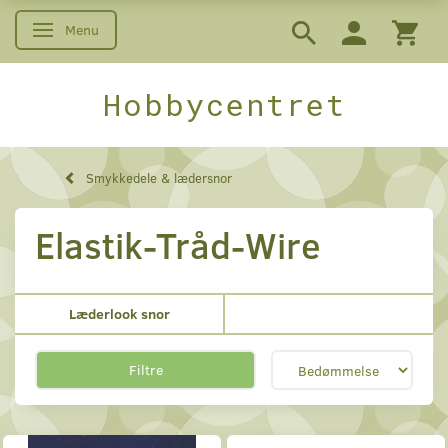
Menu
Skifte navigation
Hobbycentret
Smykkedele & lædersnor
Elastik-Tråd-Wire
Læderlook snor
Filtre