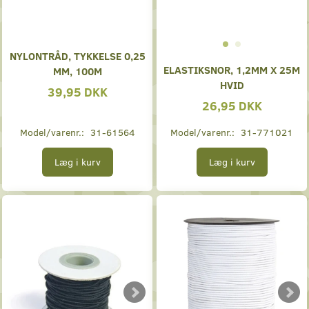
NYLONTRÅD, TYKKELSE 0,25
ELASTIKSNOR, 1,2MM X 25M
MM, 100M
HVID
39,95 DKK
26,95 DKK
Model/varenr.:
31-61564
Model/varenr.:
31-771021
Læg i kurv
Læg i kurv