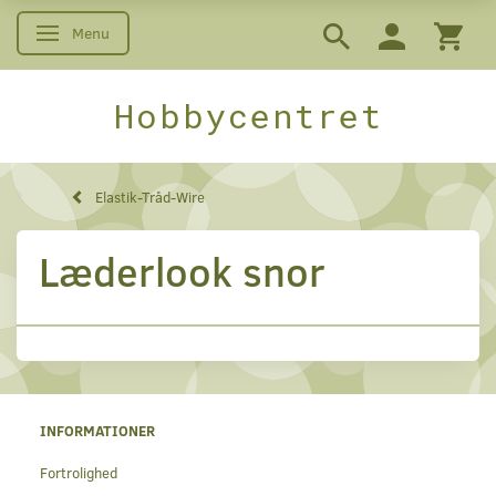
Menu
Skifte navigation
Hobbycentret
Elastik-Tråd-Wire
Læderlook snor
INFORMATIONER
Fortrolighed