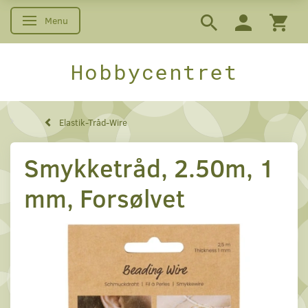
Menu
Skifte navigation
Hobbycentret
Elastik-Tråd-Wire
Smykketråd, 2.50m, 1
mm, Forsølvet