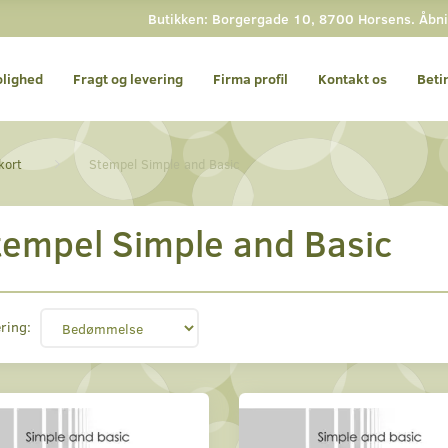
Butikken: Borgergade 10, 8700 Horsens. Åbnin
olighed
Fragt og levering
Firma profil
Kontakt os
Beti
kort
Stempel Simple and Basic
tempel Simple and Basic
ring: