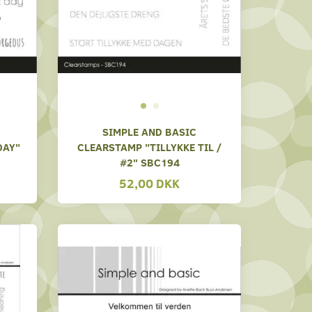
SIMPLE AND BASIC
DAY"
CLEARSTAMP "TILLYKKE TIL /
#2" SBC194
52,00 DKK