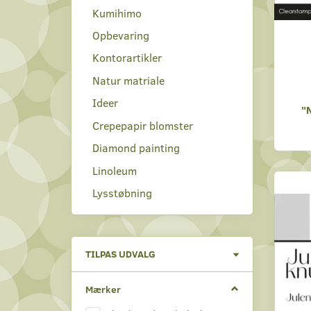
Kumihimo
Opbevaring
Kontorartikler
Natur matriale
Ideer
"
Crepepapir blomster
Diamond painting
Linoleum
Lysstøbning
Skifte
TILPAS UDVALG
filter
Mærker