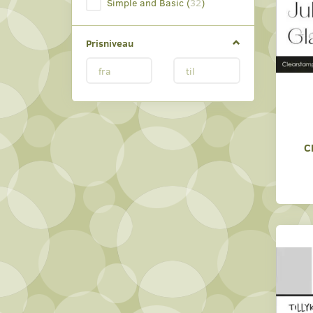
Simple and Basic
(
32
)
Prisniveau
C