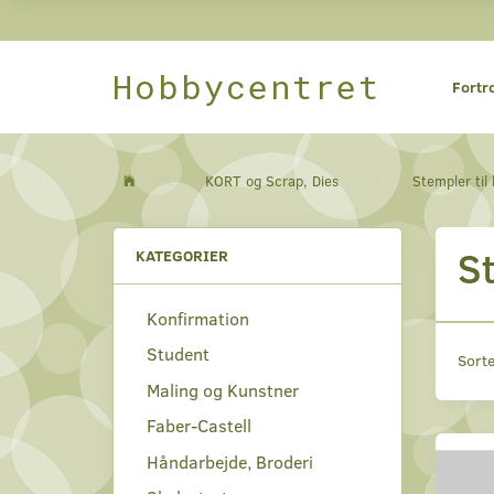
Hobbycentret
Fortr
KORT og Scrap, Dies
Stempler til 
S
KATEGORIER
Konfirmation
Student
Sorte
Maling og Kunstner
Faber-Castell
Håndarbejde, Broderi