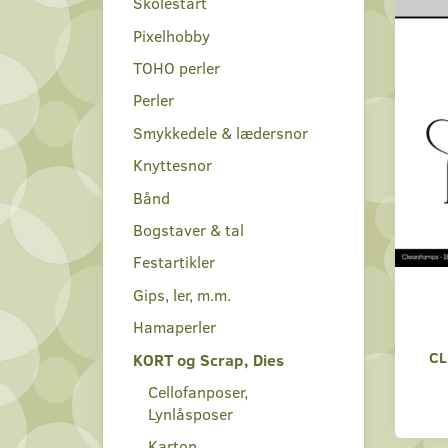
Skolestart
Pixelhobby
TOHO perler
Perler
Smykkedele & lædersnor
Knyttesnor
Bånd
Bogstaver & tal
Festartikler
Gips, ler, m.m.
Hamaperler
CL
KORT og Scrap, Dies
Cellofanposer,
Lynlåsposer
Karton