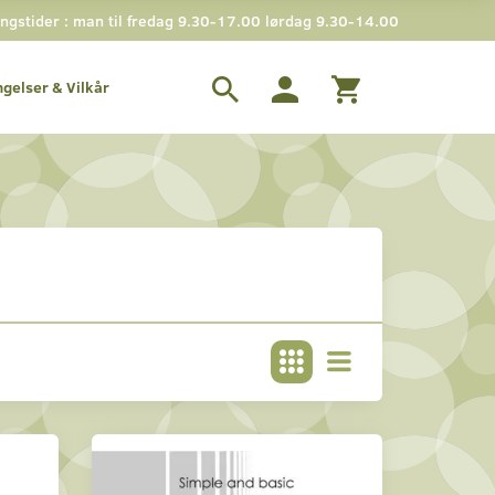
gstider : man til fredag 9.30-17.00 lørdag 9.30-14.00
ngelser & Vilkår