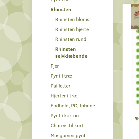
Rhinsten
Rhinsten blomst
Rhinsten hjerte
Rhinsten rund
Rhinsten
selvklæbende
Fjer
Pynt i træ
Pailletter
Hjerter i træ
Fodbold, PC, Iphone
Pynt i karton
R
Charms til kort
Mosgummi pynt