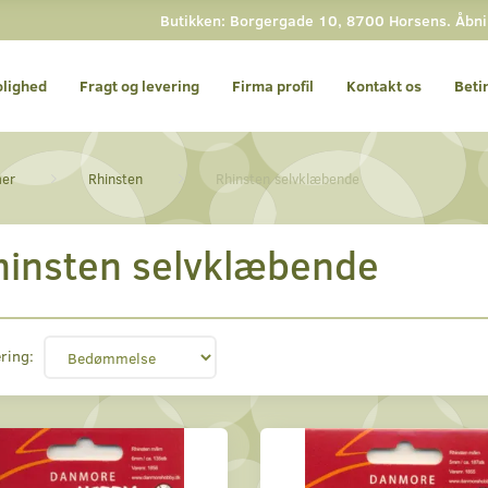
Butikken: Borgergade 10, 8700 Horsens. Åbning
olighed
Fragt og levering
Firma profil
Kontakt os
Beti
mer
Rhinsten
Rhinsten selvklæbende
hinsten selvklæbende
ring: