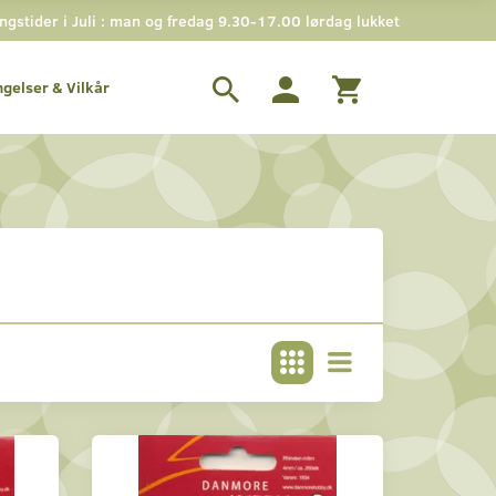
stider i Juli : man og fredag 9.30-17.00 lørdag lukket
ngelser & Vilkår