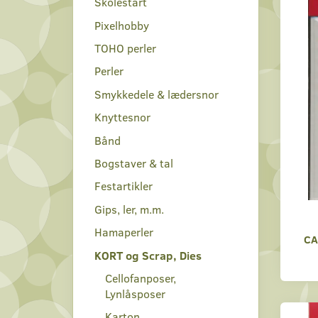
Skolestart
Pixelhobby
TOHO perler
Perler
Smykkedele & lædersnor
Knyttesnor
Bånd
Bogstaver & tal
Festartikler
Gips, ler, m.m.
Hamaperler
CA
KORT og Scrap, Dies
Cellofanposer,
Lynlåsposer
Karton