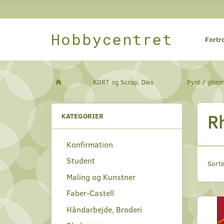
Hobbycentret
Fortr
KORT og Scrap, Dies
Pynt / glim
R
KATEGORIER
Konfirmation
Student
Sorte
Maling og Kunstner
Faber-Castell
Håndarbejde, Broderi