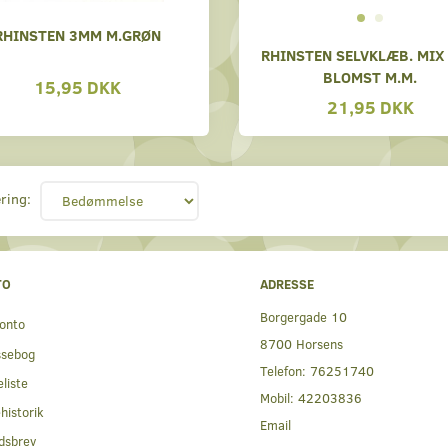
RHINSTEN 3MM M.GRØN
RHINSTEN SELVKLÆB. MIX 
BLOMST M.M.
15,95 DKK
21,95 DKK
ring:
TO
ADRESSE
Borgergade 10
onto
8700 Horsens
ssebog
Telefon:
76251740
liste
Mobil:
42203836
historik
Email
dsbrev