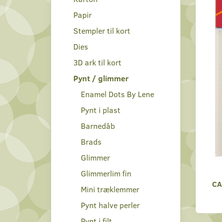
Papir
Stempler til kort
Dies
3D ark til kort
Pynt / glimmer
Enamel Dots By Lene
Pynt i plast
Barnedåb
Brads
Glimmer
Glimmerlim fin
CA
Mini træklemmer
Pynt halve perler
Pynt i filt