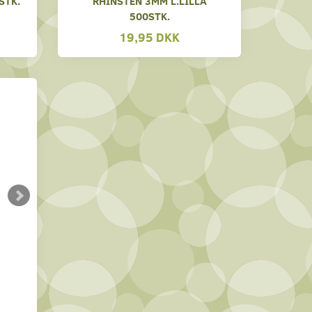
STK.
RHINSTEN 3MM L.LILLA
500STK.
19,95 DKK