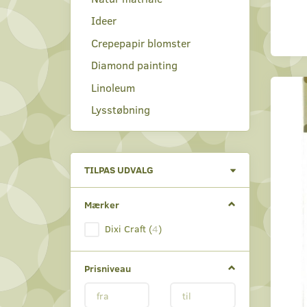
Ideer
Crepepapir blomster
Diamond painting
Linoleum
Lysstøbning
Skifte
TILPAS UDVALG
filter
Mærker
Dixi Craft
(
4
)
Prisniveau