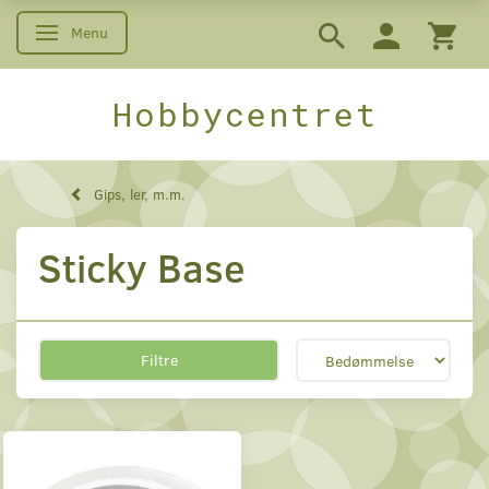
Menu
Skifte navigation
Hobbycentret
Gips, ler, m.m.
Sticky Base
Filtre