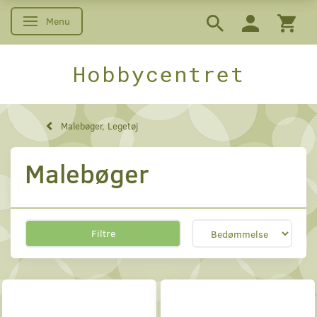
Menu
Skifte navigation
Hobbycentret
Malebøger, Legetøj
Malebøger
Filtre