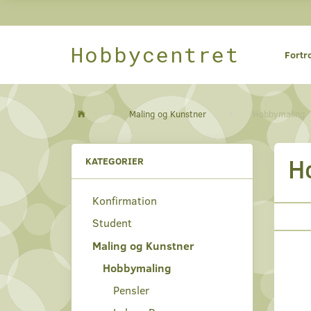
Hobbycentret
Fortr
Maling og Kunstner
Hobbymaling
H
KATEGORIER
Konfirmation
Student
Maling og Kunstner
Hobbymaling
Pensler