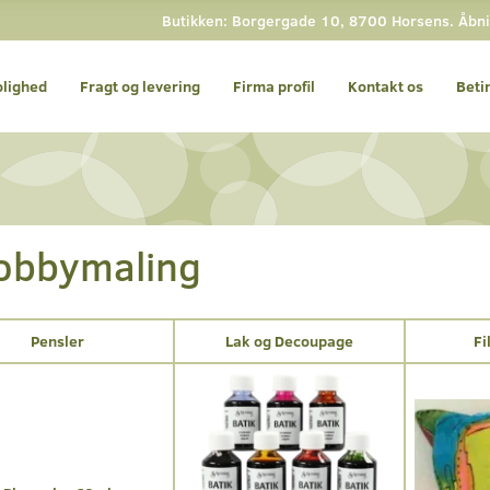
Butikken: Borgergade 10, 8700 Horsens. Åbnin
olighed
Fragt og levering
Firma profil
Kontakt os
Beti
obbymaling
Pensler
Lak og Decoupage
Fi