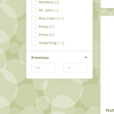
Montana
(
2
)
Mr. John
(
1
)
Plus Color
(
54
)
Posca
(
5
)
Primo
(
9
)
Schjerning
(
15
)
Prisniveau
PLU