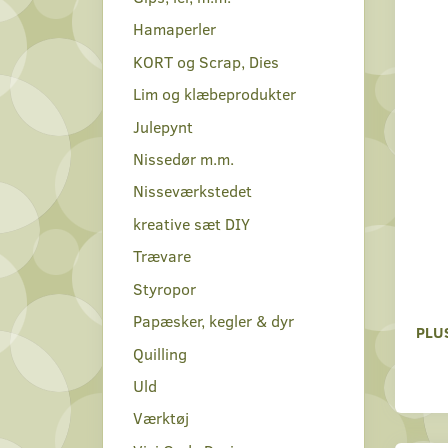
Hamaperler
KORT og Scrap, Dies
Lim og klæbeprodukter
Julepynt
Nissedør m.m.
Nisseværkstedet
kreative sæt DIY
Trævare
Styropor
Papæsker, kegler & dyr
PLU
Quilling
Uld
Værktøj