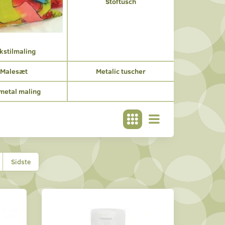
Stoftusch
kstilmaling
Malesæt
Metalic tuscher
 metal maling
Sidste