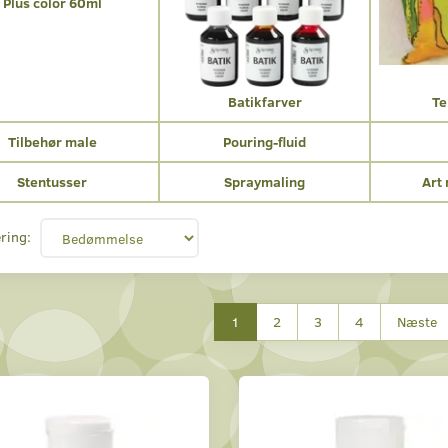
Plus color 60ml
Batikfarver
Te
Tilbehør male
Pouring-fluid
Stentusser
Spraymaling
Art
ring:
1
2
3
4
Næste