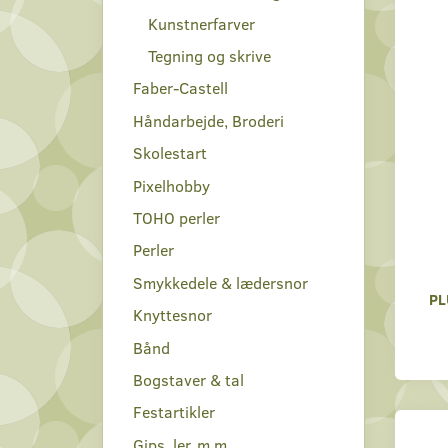
Kunstnerfarver
Tegning og skrive
Faber-Castell
Håndarbejde, Broderi
Skolestart
Pixelhobby
TOHO perler
Perler
Smykkedele & lædersnor
PL
Knyttesnor
Bånd
Bogstaver & tal
Festartikler
Gips, ler, m.m.