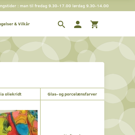
gstider : man til fredag 9.30-17.00 lørdag 9.30-14.00
ngelser & Vilkår
lia oliekridt
Glas- og porcelænsfarver