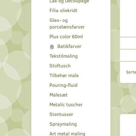
Lak og Decoupage
Filia oliekridt
Glas- og
porcelænsfarver
Plus color 60ml
Batikfarver
Tekstilmaling
Stoftusch
Sorte
Tilbehør male
Pouring-fluid
Malesæt
Metalic tuscher
Stentusser
Spraymaling
Art metal maling