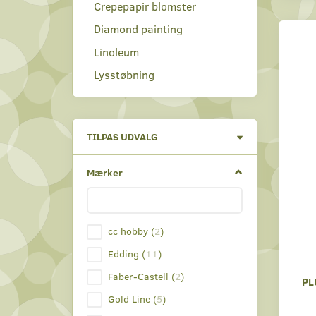
Crepepapir blomster
Diamond painting
Linoleum
Lysstøbning
Skifte
TILPAS UDVALG
filter
Mærker
cc hobby
(
2
)
Edding
(
11
)
Faber-Castell
(
2
)
PL
Gold Line
(
5
)