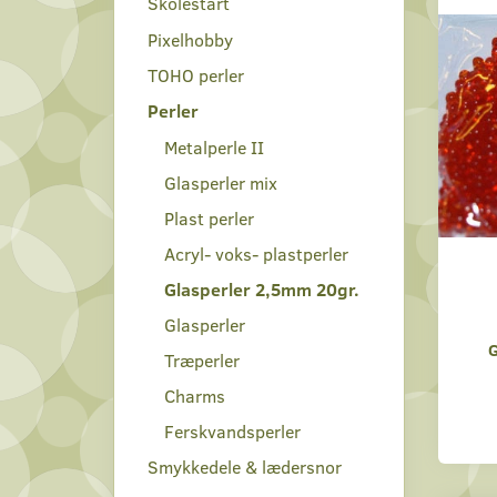
Skolestart
Pixelhobby
TOHO perler
Perler
Metalperle II
Glasperler mix
Plast perler
Acryl- voks- plastperler
Glasperler 2,5mm 20gr.
Glasperler
Træperler
Charms
Ferskvandsperler
Smykkedele & lædersnor