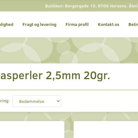
Butikken: Borgergade 10, 8700 Horsens. Åbning
olighed
Fragt og levering
Firma profil
Kontakt os
Beti
lasperler 2,5mm 20gr.
ring: