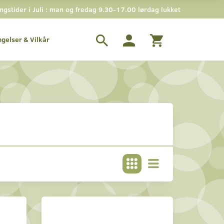
stider i Juli : man og fredag 9.30-17.00 lørdag lukket
ngelser & Vilkår