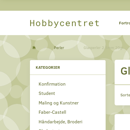
Hobbycentret
Fortr
Perler
Glasperler 2,5mm 20gr.
G
KATEGORIER
Konfirmation
Student
Sorte
Maling og Kunstner
Faber-Castell
Håndarbejde, Broderi