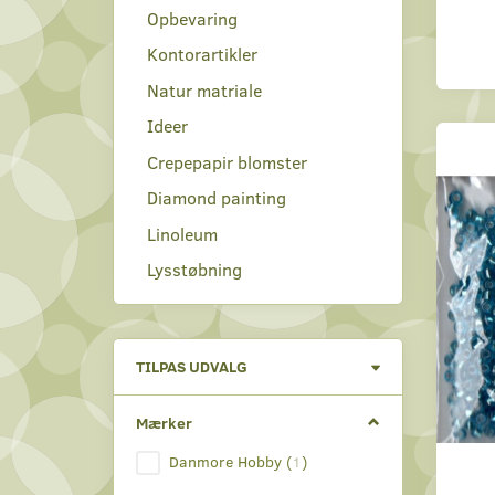
Opbevaring
Kontorartikler
Natur matriale
Ideer
Crepepapir blomster
Diamond painting
Linoleum
Lysstøbning
Skifte
TILPAS UDVALG
filter
Mærker
Danmore Hobby
(
1
)