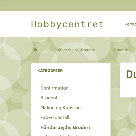
Hobbycentret
Fortr
Håndarbejde, Broderi
Broderi
D
KATEGORIER
Konfirmation
Student
Maling og Kunstner
Faber-Castell
Håndarbejde, Broderi