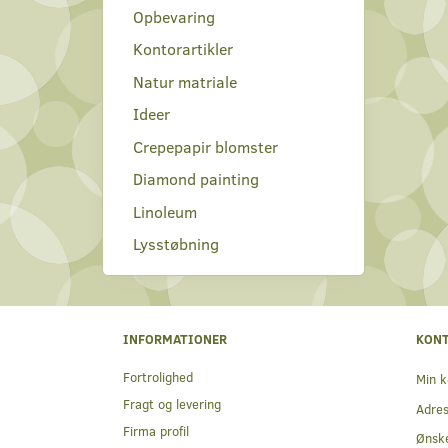
Opbevaring
Kontorartikler
Natur matriale
Ideer
Crepepapir blomster
Diamond painting
Linoleum
Lysstøbning
INFORMATIONER
KON
Fortrolighed
Min k
Fragt og levering
Adre
Firma profil
Ønske