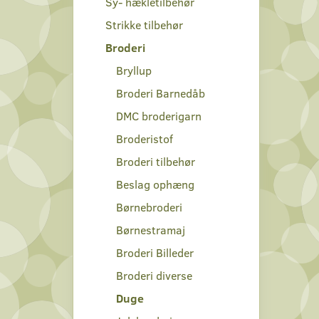
Sy- hækletilbehør
Strikke tilbehør
Broderi
Bryllup
Broderi Barnedåb
DMC broderigarn
Broderistof
Broderi tilbehør
Beslag ophæng
Børnebroderi
Børnestramaj
Broderi Billeder
Broderi diverse
Duge