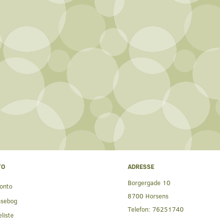
TO
ADRESSE
Borgergade 10
onto
8700 Horsens
ssebog
Telefon:
76251740
liste