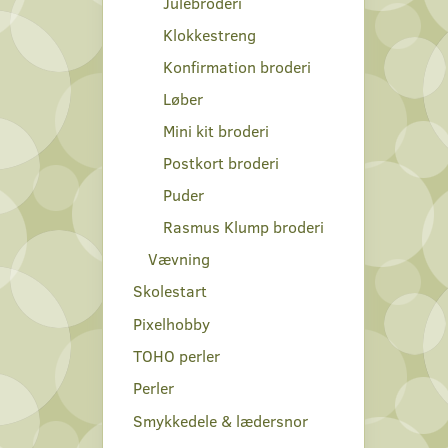
Julebroderi
Klokkestreng
Konfirmation broderi
Løber
Mini kit broderi
Postkort broderi
Puder
Rasmus Klump broderi
Vævning
Skolestart
Pixelhobby
TOHO perler
Perler
Smykkedele & lædersnor