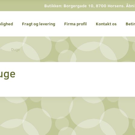
Butikken: Borgergade 10, 8700 Horsens. Åbning
olighed
Fragt og levering
Firma profil
Kontakt os
Beti
Duge
uge