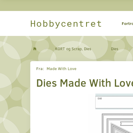
Hobbycentret
Fortr
KORT og Scrap, Dies
Dies
Fra:
Made With Love
Dies Made With Lov