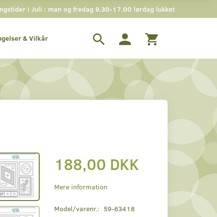
stider i Juli : man og fredag 9.30-17.00 lørdag lukket
ngelser & Vilkår
188,00 DKK
Mere information
Model/varenr.:
59-63418