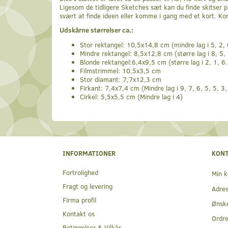
Ligesom de tidligere Sketches sæt kan du finde skitser 
svært at finde ideen eller komme i gang med et kort. K
Udskårne størrelser ca.:
Stor rektangel: 10,5x14,8 cm (mindre lag i 5, 2, 
Mindre rektangel: 8,5x12,8 cm (større lag i 8, 5, 
Blonde rektangel:6,4x9,5 cm (større lag i 2, 1, 6. 
Filmstrimmel: 10,5x3,5 cm
Stor diamant: 7,7x12,3 cm
Firkant: 7,4x7,4 cm (Mindre lag i 9, 7, 6, 5, 5, 3,
Cirkel: 5,5x5,5 cm (Mindre lag i 4)
INFORMATIONER
KON
Fortrolighed
Min k
Fragt og levering
Adre
Firma profil
Ønske
Kontakt os
Ordre
Betingelser & Vilkår