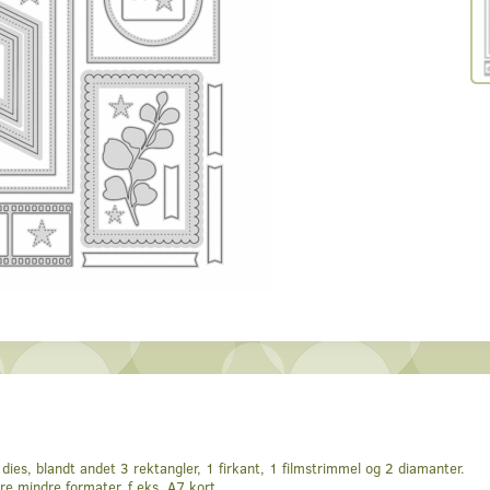
dies, blandt andet 3 rektangler, 1 firkant, 1 filmstrimmel og 2 diamanter.
dre mindre formater, f.eks. A7 kort.