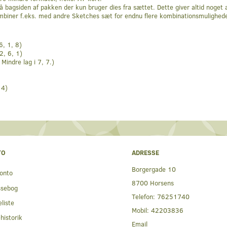
på bagsiden af pakken der kun bruger dies fra sættet. Dette giver altid noge
ombiner f.eks. med andre Sketches sæt for endnu flere kombinationsmulighede
6, 1, 8)
2, 6, 1)
Mindre lag i 7, 7.)
 4)
TO
ADRESSE
Borgergade 10
onto
8700 Horsens
ssebog
Telefon:
76251740
liste
Mobil:
42203836
historik
Email