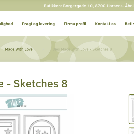
Butikken: Borgergade 10, 8700 Horsens. Åbning
olighed
Fragt og levering
Firma profil
Kontakt os
Beti
Made With Love
Dies Made With Love - Sketches 8
e - Sketches 8