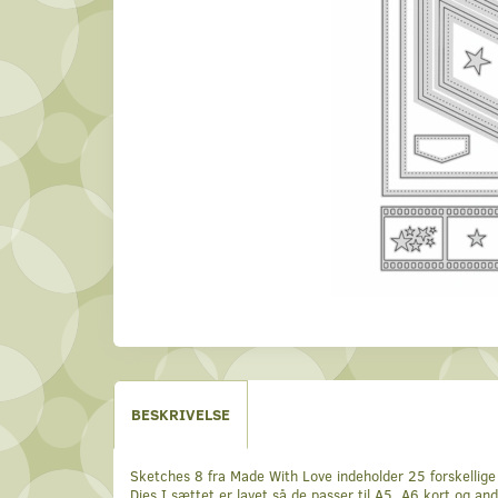
BESKRIVELSE
Sketches 8 fra Made With Love indeholder 25 forskellige 
Dies I sættet er lavet så de passer til A5, A6 kort og an