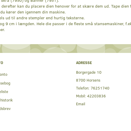
4), Skrå (7950) og Banner (7951).
 derefter kan du placere dien henover for at skære dem ud. Tape dien f
s du kører den igennem din maskine.
els ud til andre stempler end hurtig teksterne.
g 9 cm i længden. Hele die passer i de fleste små stansemaskiner, f.ek
er.
TO
ADRESSE
Borgergade 10
onto
8700 Horsens
ssebog
Telefon:
76251740
liste
Mobil:
42203836
historik
Email
dsbrev