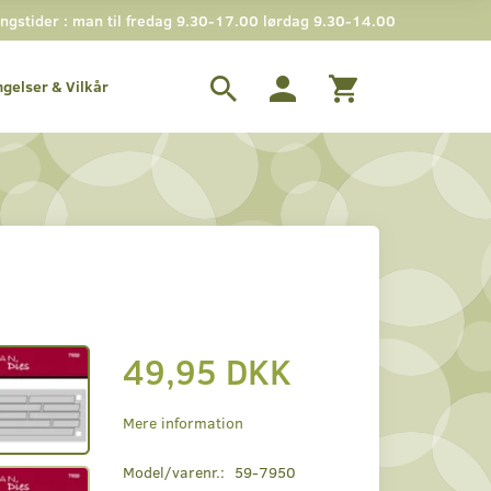
gstider : man til fredag 9.30-17.00 lørdag 9.30-14.00
ngelser & Vilkår
49,95 DKK
Mere information
Model/varenr.:
59-7950