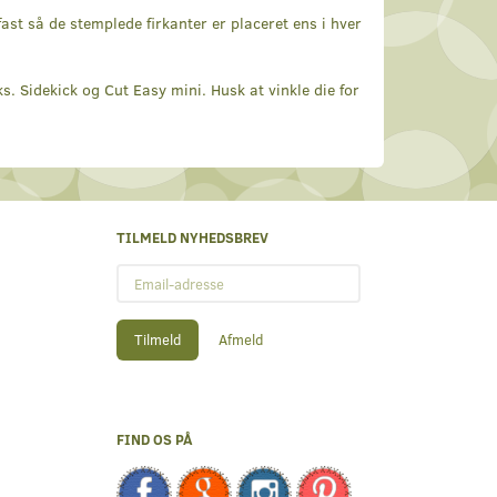
ast så de stemplede firkanter er placeret ens i hver
s. Sidekick og Cut Easy mini. Husk at vinkle die for
TILMELD NYHEDSBREV
Email-
adresse
Tilmeld
Afmeld
FIND OS PÅ