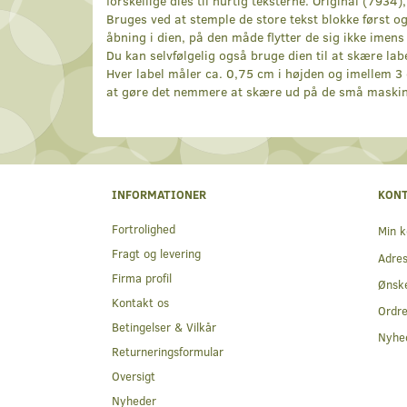
forskellige dies til hurtig teksterne. Original (793
Bruges ved at stemple de store tekst blokke først og
åbning i dien, på den måde flytter de sig ikke imen
Du kan selvfølgelig også bruge dien til at skære lab
Hver label måler ca. 0,75 cm i højden og imellem 3 o
at gøre det nemmere at skære ud på de små maskin
INFORMATIONER
KON
Fortrolighed
Min k
Fragt og levering
Adre
Firma profil
Ønske
Kontakt os
Ordre
Betingelser & Vilkår
Nyhe
Returneringsformular
Oversigt
Nyheder