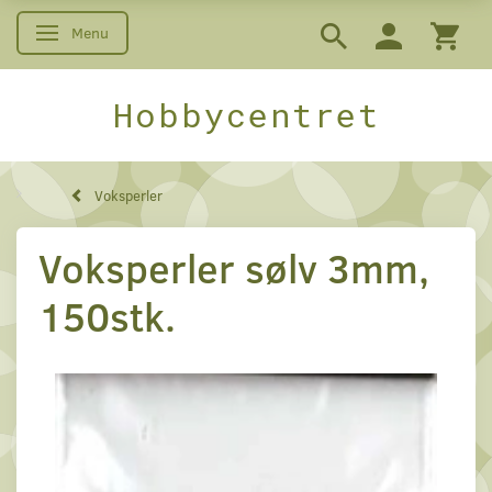
Menu
Skifte navigation
Hobbycentret
Voksperler
Voksperler sølv 3mm,
150stk.