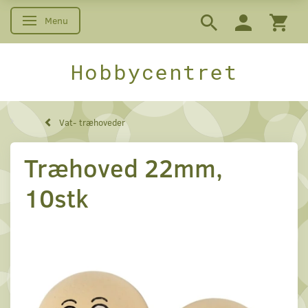
Menu
Skifte navigation
Hobbycentret
Vat- træhoveder
Træhoved 22mm,
10stk