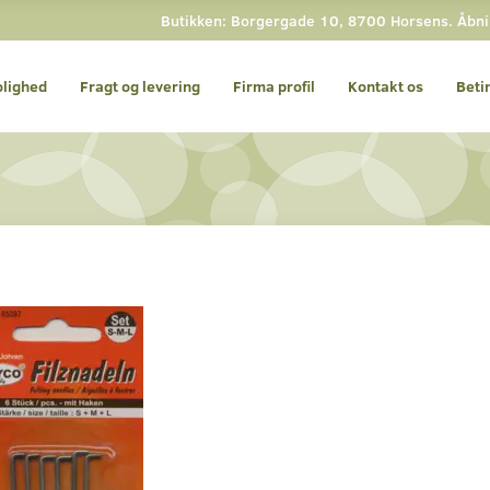
Butikken: Borgergade 10, 8700 Horsens. Åbning
olighed
Fragt og levering
Firma profil
Kontakt os
Beti