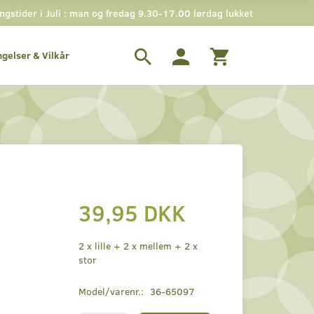
stider i Juli : man og fredag 9.30-17.00 lørdag lukket
ngelser & Vilkår
39,95 DKK
2 x lille + 2 x mellem + 2 x
stor
Model/varenr.:
36-65097