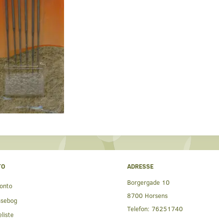
TO
ADRESSE
Borgergade 10
onto
8700 Horsens
ssebog
Telefon:
76251740
liste