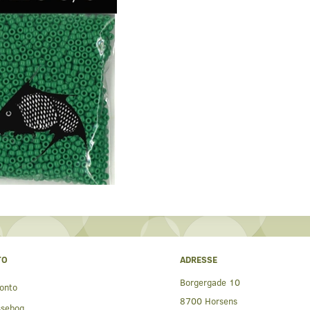
TO
ADRESSE
Borgergade 10
onto
8700 Horsens
ssebog