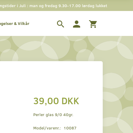
stider i Juli : man og fredag 9.30-17.00 lørdag lukket
ngelser & Vilkår
39,00 DKK
Perler glas 9/0 40gr.
Model/varenr.:
10087