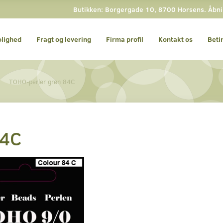
Butikken: Borgergade 10, 8700 Horsens. Åbning
olighed
Fragt og levering
Firma profil
Kontakt os
Beti
TOHO-perler grøn 84C
84C