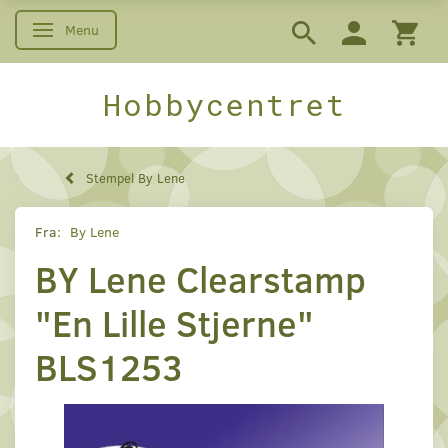
Menu
Skifte navigation
Hobbycentret
Stempel By Lene
Fra:
By Lene
BY Lene Clearstamp
"En Lille Stjerne"
BLS1253