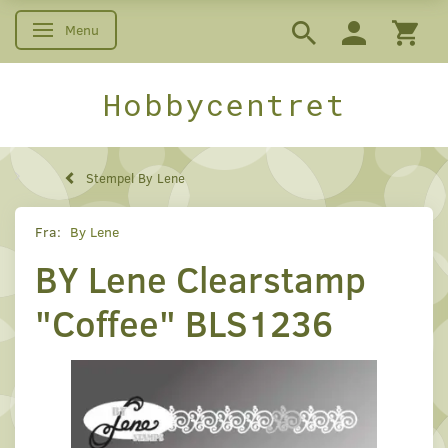
Menu
Skifte navigation
Hobbycentret
Stempel By Lene
Fra:
By Lene
BY Lene Clearstamp
"Coffee" BLS1236