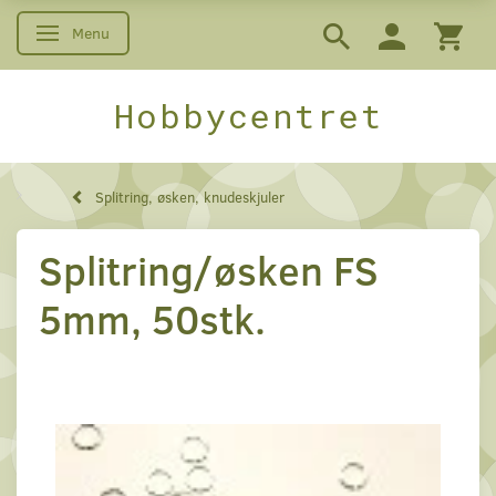
Menu
Skifte navigation
Hobbycentret
Splitring, øsken, knudeskjuler
Splitring/øsken FS
5mm, 50stk.