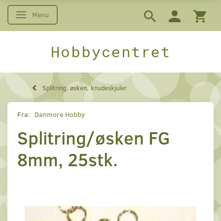
Menu
Skifte navigation
Hobbycentret
Splitring, øsken, knudeskjuler
Fra:
Danmore Hobby
Splitring/øsken FG
8mm, 25stk.