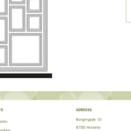
TO
ADRESSE
Borgergade 10
onto
8700 Horsens
ssebog