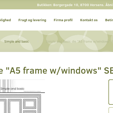
Butikken: Borgergade 10, 8700 Horsens. Åbning
olighed
Fragt og levering
Firma profil
Kontakt os
Beti
Simple and basic
Simple and Basic die "A5 frame w/windows"
die "A5 frame w/windows" 