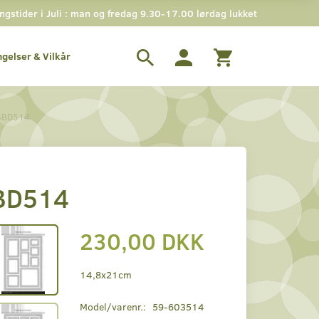
stider i Juli : man og fredag 9.30-17.00 lørdag lukket
ngelser & Vilkår
 SBD514
SBD514
230,00 DKK
14,8x21cm
Model/varenr.:
59-603514