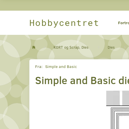
Hobbycentret
Fortr
KORT og Scrap, Dies
Dies
Fra:
Simple and Basic
Simple and Basic 