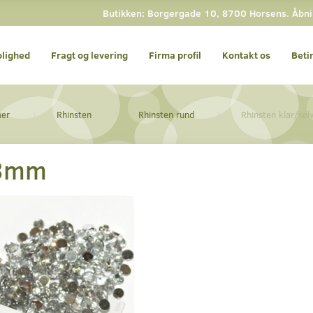
Butikken: Borgergade 10, 8700 Horsens. Åbning
olighed
Fragt og levering
Firma profil
Kontakt os
Beti
mer
Rhinsten
Rhinsten rund
Rhinsten klar/sø
 3mm