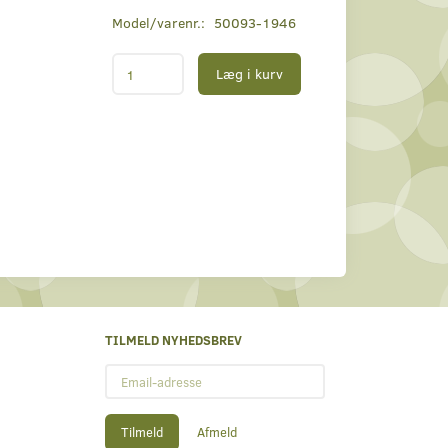
Model/varenr.:
50093-1946
Læg i kurv
TILMELD NYHEDSBREV
Email-
adresse
Tilmeld
Afmeld