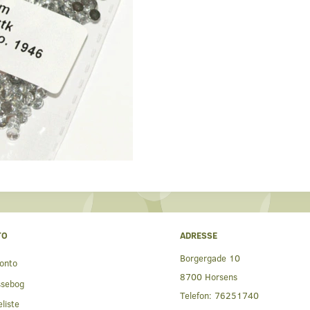
TO
ADRESSE
Borgergade 10
onto
8700 Horsens
ssebog
Telefon:
76251740
liste