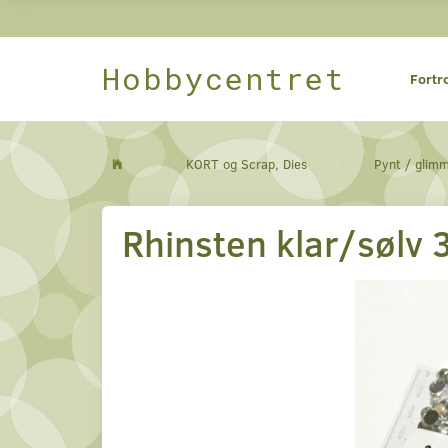
Hobbycentret
Fortr
KORT og Scrap, Dies
Pynt / glim
Rhinsten klar/sølv