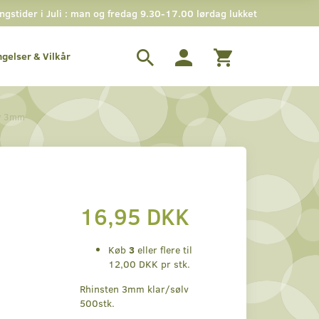
stider i Juli : man og fredag 9.30-17.00 lørdag lukket
ngelser & Vilkår
lv 3mm
16,95 DKK
Køb
3
eller flere til
12,00 DKK
pr stk.
Rhinsten 3mm klar/sølv
500stk.