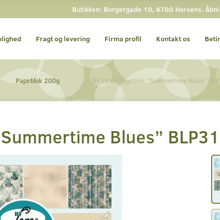
Butikken: Borgergade 10, 8700 Horsens. Åbning
olighed
Fragt og levering
Firma profil
Kontakt os
Beti
Papirblok 200g
BY LENE Papirblok “Summertime Blues” BL
 “Summertime Blues” BLP3