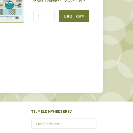
Model/varenr.:
65-213317
Læg i kurv
TILMELD NYHEDSBREV
Email-
adresse