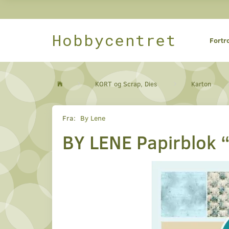
Hobbycentret
Fortr
KORT og Scrap, Dies
Karton
Fra:
By Lene
BY LENE Papirblok