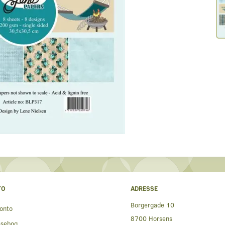
TO
ADRESSE
Borgergade 10
onto
8700 Horsens
ssebog