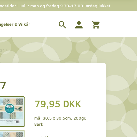
stider i Juli : man og fredag 9.30-17.00 lørdag lukket
ngelser & Vilkår
P317
17
79,95 DKK
mål 30,5 x 30,5cm, 200gr.
8ark