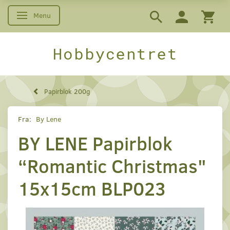
Menu
Skifte navigation
Hobbycentret
Papirblok 200g
Fra:
By Lene
BY LENE Papirblok
“Romantic Christmas"
15x15cm BLP023