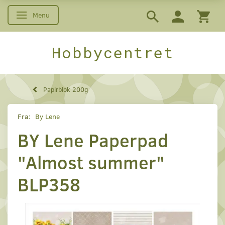
Menu
Skifte navigation
Hobbycentret
Papirblok 200g
Fra:
By Lene
BY Lene Paperpad
"Almost summer"
BLP358