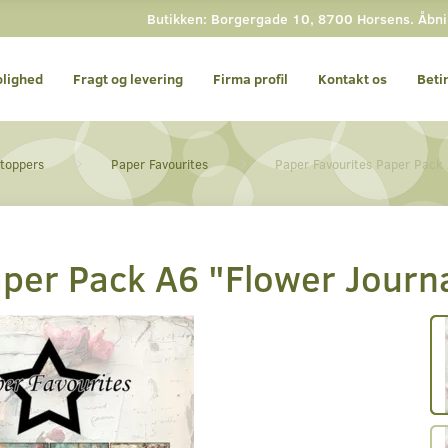
Butikken: Borgergade 10, 8700 Horsens. Åbning
olighed
Fragt og levering
Firma profil
Kontakt os
Beti
 toppers
Paper Favourites
Paper Favourites Paper Pack
aper Pack A6 "Flower Journ