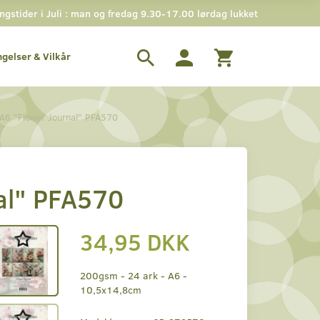
stider i Juli : man og fredag 9.30-17.00 lørdag lukket
ngelser & Vilkår
 A6 "Flower Journal" PFA570
al" PFA570
34,95 DKK
200gsm - 24 ark - A6 -
10,5x14,8cm