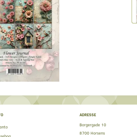
TO
ADRESSE
Borgergade 10
onto
8700 Horsens
ssebog