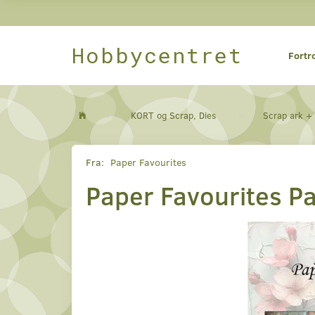
Hobbycentret
Fortr
KORT og Scrap, Dies
Scrap ark +
Fra:
Paper Favourites
Paper Favourites P