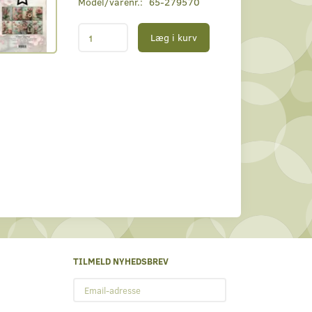
Model/varenr.:
65-279570
Læg i kurv
TILMELD NYHEDSBREV
Email-
adresse