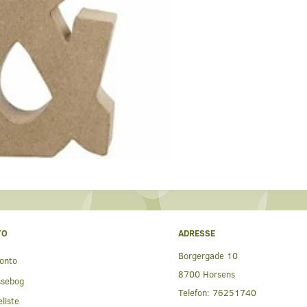
TO
ADRESSE
Borgergade 10
onto
8700 Horsens
ssebog
Telefon:
76251740
liste