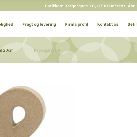
Butikken: Borgergade 10, 8700 Horsens. Åbning
olighed
Fragt og levering
Firma profil
Kontakt os
Beti
al 20cm
Papbogstave &