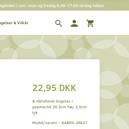
stider i Juli : man og fredag 9.30-17.00 lørdag lukket
ngelser & Vilkår
22,95 DKK
& Håndlavet bogstav i
papmaché 20,5cm høj, 2,5cm
tyk
Model/varenr.:
64800-26627