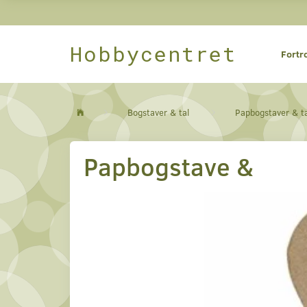
Hobbycentret
Fortr
Bogstaver & tal
Papbogstaver & t
Papbogstave &