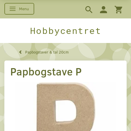
Menu
Skifte navigation
Hobbycentret
Papbogstaver & tal 20cm
Papbogstave P