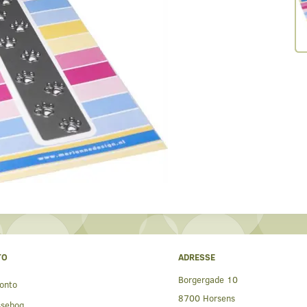
TO
ADRESSE
Borgergade 10
onto
8700 Horsens
ssebog