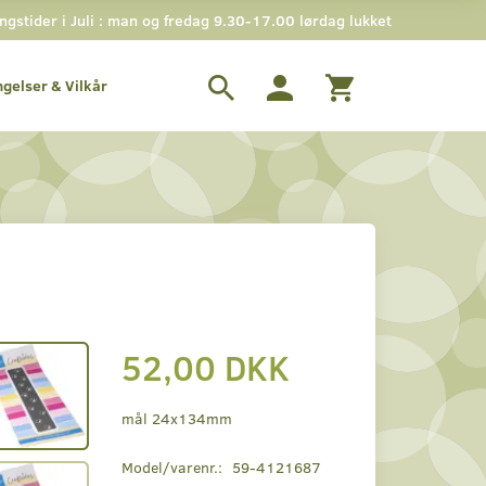
stider i Juli : man og fredag 9.30-17.00 lørdag lukket
ngelser & Vilkår
52,00 DKK
mål 24x134mm
Model/varenr.:
59-4121687