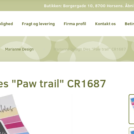
Butikken: Borgergade 10, 8700 Horsens. Åbning
olighed
Fragt og levering
Firma profil
Kontakt os
Beti
Marianne Design
Marianne Design Dies "Paw trail" CR1687
es "Paw trail" CR1687