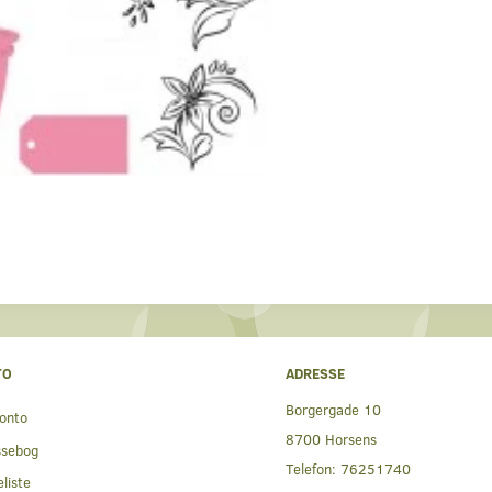
TO
ADRESSE
Borgergade 10
onto
8700 Horsens
ssebog
Telefon:
76251740
liste