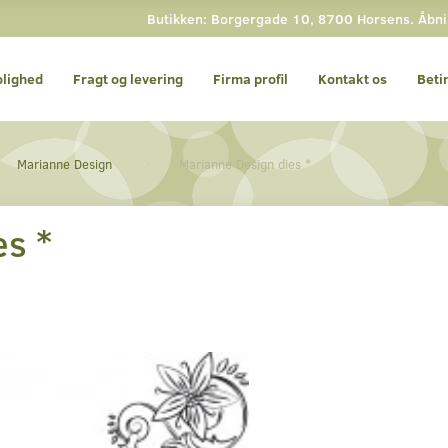
Butikken: Borgergade 10, 8700 Horsens. Åbning
olighed
Fragt og levering
Firma profil
Kontakt os
Beti
Marianne Design
Marianne Design dies *
es *