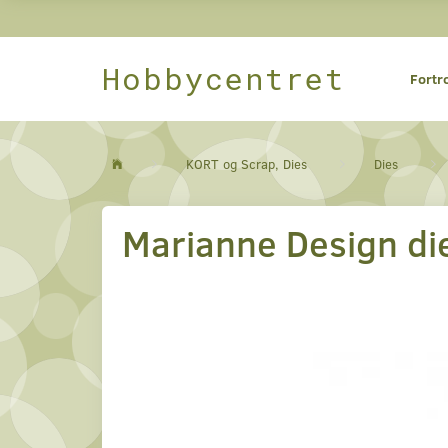
Hobbycentret
Fortr
KORT og Scrap, Dies
Dies
Marianne Design di