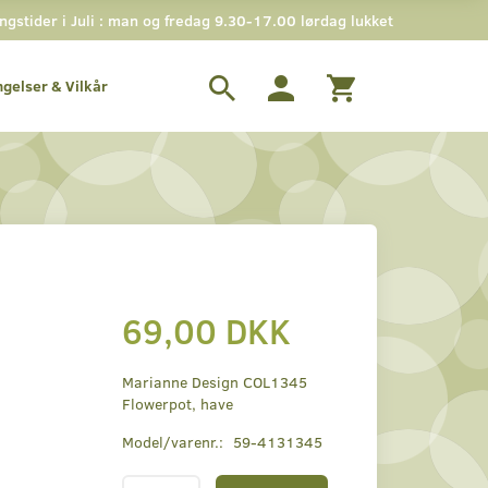
stider i Juli : man og fredag 9.30-17.00 lørdag lukket
ngelser & Vilkår
69,00 DKK
Marianne Design COL1345
Flowerpot, have
Model/varenr.:
59-4131345