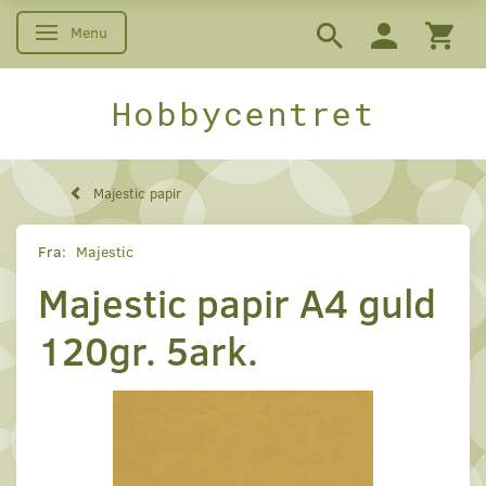
Menu
Skifte navigation
Hobbycentret
Majestic papir
Fra:
Majestic
Majestic papir A4 guld
120gr. 5ark.