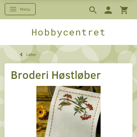
Menu
Skifte navigation
Hobbycentret
Løber
Broderi Høstløber