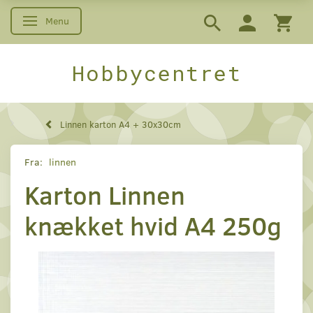
Menu
Skifte navigation
Hobbycentret
Linnen karton A4 + 30x30cm
Fra:
linnen
Karton Linnen
knækket hvid A4 250g