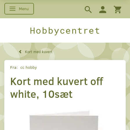
Menu
Skifte navigation
Hobbycentret
Kort med kuvert
Fra:
cc hobby
Kort med kuvert off
white, 10sæt