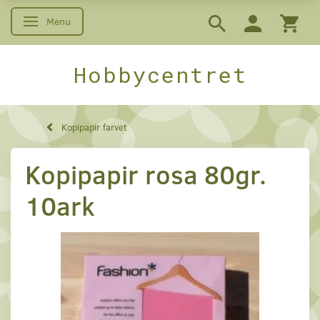
Menu
Skifte navigation
Hobbycentret
Kopipapir farvet
Kopipapir rosa 80gr.
10ark