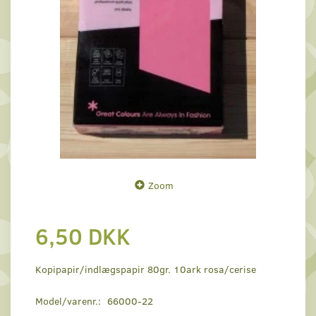
Zoom
6,50 DKK
Kopipapir/indlægspapir 80gr. 10ark rosa/cerise
Model/varenr.:
66000-22