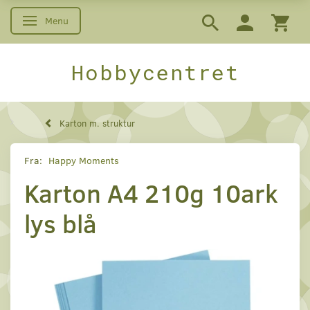
Menu
Skifte navigation
Hobbycentret
Karton m. struktur
Fra:
Happy Moments
Karton A4 210g 10ark
lys blå