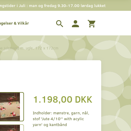
stider i Juli : man og fredag 9.30-17.00 lørdag lukket
ngelser & Vilkår
e julemand m. ugle, 172 x 172cm
m
1.198,00 DKK
Indholder: mønstre, garn, nål,
stof 'Jute 4/10'' with acylic
yarn' og kantbånd