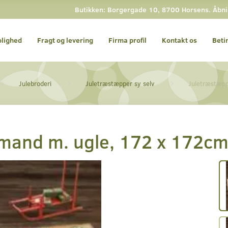
Butikken: Borgergade 10, 8700 Horsens. Åbning
olighed
Fragt og levering
Firma profil
Kontakt os
Beti
Julebroderi
Juletræstæpper sy selv
Juletræstæpp
mand m. ugle, 172 x 172c