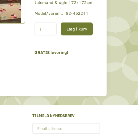
Julemand & ugle 172x172cm
Model/varenr.:
82-452211
Læg i kurv
GRATIS levering!
TILMELD NYHEDSBREV
Email-
adresse