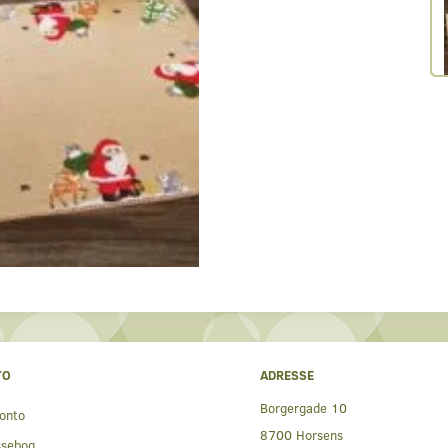
TO
ADRESSE
Borgergade 10
onto
8700 Horsens
ssebog