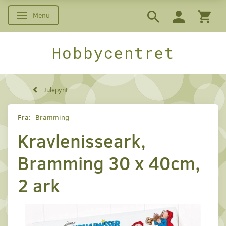
Menu
Skifte navigation
Hobbycentret
Julepynt
Fra:
Bramming
Kravlenisseark,
Bramming 30 x 40cm,
2 ark