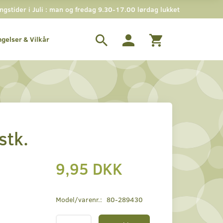
stider i Juli : man og fredag 9.30-17.00 lørdag lukket
ngelser & Vilkår
stk.
9,95 DKK
Model/varenr.:
80-289430