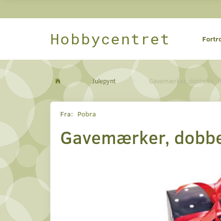
Hobbycentret
Fortr
Julepynt
Gavemærker, dobbelte, m.
Fra:
Pobra
Gavemærker, dobbelt