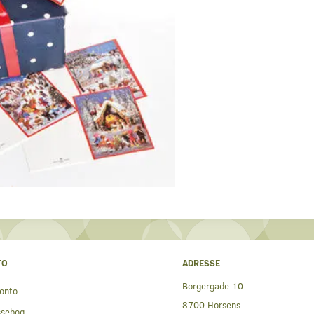
TO
ADRESSE
Borgergade 10
onto
8700 Horsens
ssebog