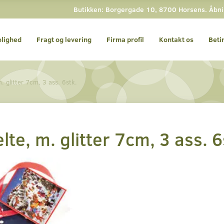
Butikken: Borgergade 10, 8700 Horsens. Åbning
olighed
Fragt og levering
Firma profil
Kontakt os
Beti
 glitter 7cm, 3 ass. 6stk.
e, m. glitter 7cm, 3 ass. 6