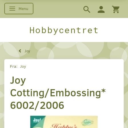
Menu
Skifte navigation
Hobbycentret
Joy
Fra:
Joy
Joy
Cotting/Embossing*
6002/2006