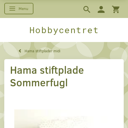
Menu
Skifte navigation
Hobbycentret
Hama stiftplader midi
Hama stiftplade
Sommerfugl