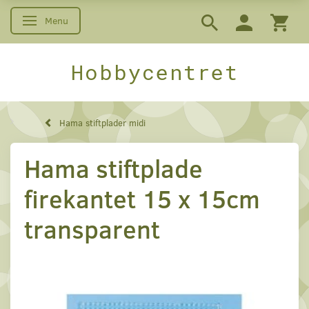
Menu
Skifte navigation
Hobbycentret
Hama stiftplader midi
Hama stiftplade
firekantet 15 x 15cm
transparent