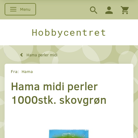
Menu
Skifte navigation
Hobbycentret
Hama perler midi
Fra:
Hama
Hama midi perler
1000stk. skovgrøn