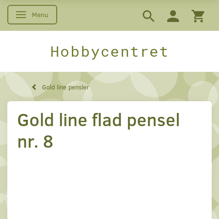
Menu
Skifte navigation
Hobbycentret
Gold line pensler
Gold line flad pensel
nr. 8